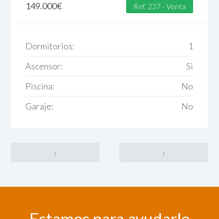
149.000
€
Ref. 237 - Venta
Dormitorios:
1
Ascensor:
Si
Piscina:
No
Garaje:
No
‹
›
Estamos para ayudarle